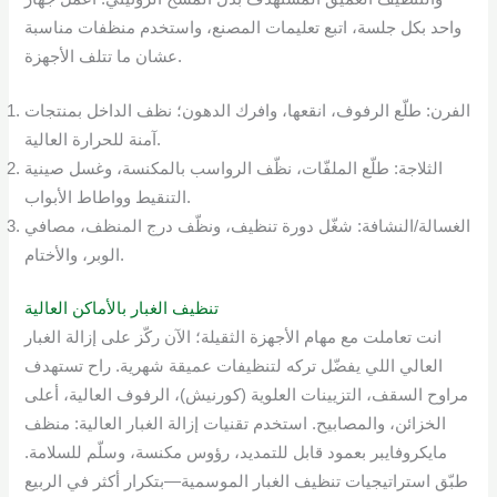
واحد بكل جلسة، اتبع تعليمات المصنع، واستخدم منظفات مناسبة
عشان ما تتلف الأجهزة.
الفرن: طلّع الرفوف، انقعها، وافرك الدهون؛ نظف الداخل بمنتجات
آمنة للحرارة العالية.
الثلاجة: طلّع الملفّات، نظّف الرواسب بالمكنسة، وغسل صينية
التنقيط وواطاط الأبواب.
الغسالة/النشافة: شغّل دورة تنظيف، ونظّف درج المنظف، مصافي
الوبر، والأختام.
تنظيف الغبار بالأماكن العالية
انت تعاملت مع مهام الأجهزة الثقيلة؛ الآن ركّز على إزالة الغبار
العالي اللي يفضّل تركه لتنظيفات عميقة شهرية. راح تستهدف
مراوح السقف، التزيينات العلوية (كورنيش)، الرفوف العالية، أعلى
الخزائن، والمصابيح. استخدم تقنيات إزالة الغبار العالية: منظف
مايكروفايبر بعمود قابل للتمديد، رؤوس مكنسة، وسلّم للسلامة.
طبّق استراتيجيات تنظيف الغبار الموسمية—بتكرار أكثر في الربيع