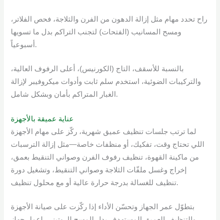
راح تحدد مهام مثل إزالة الدهون من الفرن والثلاجة، فحص الفلاتر،
ومسح المسانيب (الفتحات) لتجنب التراكم بدل ما تسويها
أسبوعياً.
بالنسبة للأسقف، التاج (الكورنيس)، أعلى الرفوف العالية،
والتركيبات الضوئية، استخدم سلم ثابت وأدوات ميكروفيبر لإزالة
الغبار المتراكم بأمان وبشكل شامل.
عناية عميقة بالأجهزة
لما ترتب جلسات تنظيف عميق شهرية، ركّز على مهام الأجهزة
اللي تحتاج وقت، تفكيك، أو منظفات خاصة—مثل إزالة الترسبات
من ماكينة القهوة، تنظيف رفوف الفرن وصواني التنقيط بعمق،
إخراج وغسل ملفّات الثلاجة وصواني التنقيط، وتشغيل دورة
تنظيف للغسالة بدرجة حرارة عالية أو مع محلول تنظيف.
بتطوّل عمر الجهاز وتحسّن الأداء إذا ركّزت على صيانة الأجهزة
والتنظيف العميق المستهدف بدل المسح الروتيني. اعمل جهاز