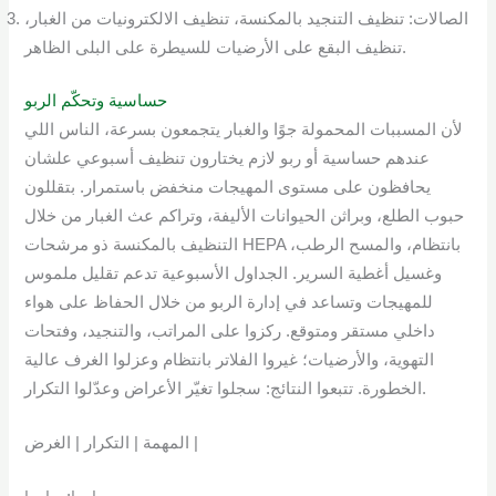
الصالات: تنظيف التنجيد بالمكنسة، تنظيف الالكترونيات من الغبار،
تنظيف البقع على الأرضيات للسيطرة على البلى الظاهر.
حساسية وتحكّم الربو
لأن المسببات المحمولة جوًا والغبار يتجمعون بسرعة، الناس اللي
عندهم حساسية أو ربو لازم يختارون تنظيف أسبوعي علشان
يحافظون على مستوى المهيجات منخفض باستمرار. بتقللون
حبوب الطلع، وبراثن الحيوانات الأليفة، وتراكم عث الغبار من خلال
التنظيف بالمكنسة ذو مرشحات HEPA بانتظام، والمسح الرطب،
وغسيل أغطية السرير. الجداول الأسبوعية تدعم تقليل ملموس
للمهيجات وتساعد في إدارة الربو من خلال الحفاظ على هواء
داخلي مستقر ومتوقع. ركزوا على المراتب، والتنجيد، وفتحات
التهوية، والأرضيات؛ غيروا الفلاتر بانتظام وعزلوا الغرف عالية
الخطورة. تتبعوا النتائج: سجلوا تغيّر الأعراض وعدّلوا التكرار.
المهمة | التكرار | الغرض |