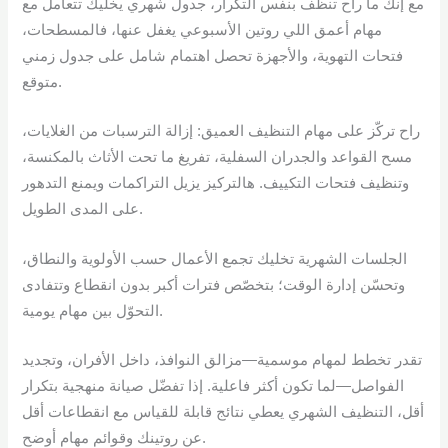
مع إنك ما راح تنظف بنفس التكرار، جدول شهري يخليك تتعامل مع
مهام أعمق اللي روتين الأسبوعي يغفل عنها، فالمسطحات،
فتحات التهوية، والأجهزة تحصل اهتمام شامل على جدول زمني
متوقع.
راح تركّز على مهام التنظيف العميق: إزالة الترسبات من الغلايات،
مسح القواعد والجدران السفلية، تفريغ ما تحت الأثاث بالمكنسة،
وتنظيف فتحات التكييف. هالتركيز يزيل التراكمات ويمنع التدهور
على المدى الطويل.
الجلسات الشهرية تخليك تجمع الأعمال حسب الأولوية والنطاق،
وتحسّن إدارة الوقت؛ بتخصّص فترات أكبر بدون انقطاع وتتفادى
التحوّل بين مهام يومية.
تقدر تخطط لمهام موسمية—مزالق النوافذ، داخل الأفران، وتجديد
الفواصل—لما تكون أكثر فاعلية. إذا تفضّل صيانة منهجية بتكرار
أقل، التنظيف الشهري يعطي نتائج قابلة للقياس مع انقطاعات أقل
عن روتينك وقوائم مهام أوضح.