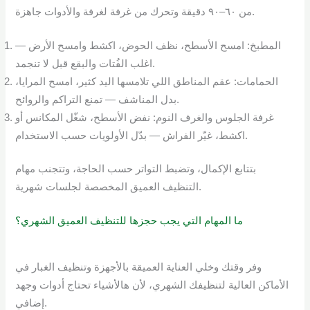
من ٦٠–٩٠ دقيقة وتحرك من غرفة لغرفة والأدوات جاهزة.
المطبخ: امسح الأسطح، نظف الحوض، اكشط وامسح الأرض —
اغلب الفُتات والبقع قبل لا تنجمد.
الحمامات: عقم المناطق اللي تلامسها اليد كثير، امسح المرايا،
بدل المناشف — تمنع التراكم والروائح.
غرفة الجلوس والغرف النوم: نفض الأسطح، شغّل المكانس أو
اكشط، غيّر الفراش — بدّل الأولويات حسب الاستخدام.
بتتابع الإكمال، وتضبط التواتر حسب الحاجة، وتتجنب مهام
التنظيف العميق المخصصة لجلسات شهرية.
ما المهام التي يجب حجزها للتنظيف العميق الشهري؟
وفر وقتك وخلي العناية العميقة بالأجهزة وتنظيف الغبار في
الأماكن العالية لتنظيفك الشهري، لأن هالأشياء تحتاج أدوات وجهد
إضافي.