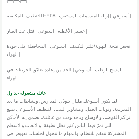
|—|—:|—|
التنظيف بالمكنسة HEPA | أسبوعي | إزالة الجسيمات المستقرة |
غسيل الأغطية | أسبوعي | قتل عث الغبار |
فحص فتحة التهوية/فلتر التكييف | أسبوعي | المحافظة على جودة
الهواء |
المسح الرطب | أسبوعي | الحد من إعادة تعليّق الجزيئات في
الهواء
عائلة مشغولة جداول
لما يكون أسبوعك مليان بتودّي المدارس، ونشاطات ما بعد
المدرسة، ونوبات العمل، ومشاوير البيت، التنظيف الأسبوعي يمنع
تراكم الفوضى والأوساخ وياخذ وقت من عائلتك. يضمن إنه الأماكن
اللي تمرّ فيها الناس كثير تظل نظيفة، والألعاب والأسطح
المشتركة تتعقم بانتظام، والمهام ما تتحول لجلسات تعويض في