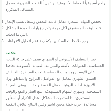
راجع أسبوعياً للخطط الأسبوعية، وشهرياً للخطط الشهرية، وسجل
المشاكل المتكررة.
فحص المهام المنجزة مقابل قائمة التحقق وسجل نسب الإنجاز.
تتبع الوقت المستغرق لكل مهمة وتكرار زيارات العودة للمشاكل
اللي ما انحلت.
جمع ملاحظات الساكنين وكمّ رضاءهم لتحليل الاتجاهات.
الخلاصة
اختيار التنظيف الأسبوعي أو الشهري يعتمد على حركة البيت،
الحساسية، الحيوانات الأليفة والميزانية. الصيانة الأسبوعية تحافظ
على الأوساخ ومسببات الحساسية تحت السيطرة؛ التنظيف
العميق الشهري يتعامل مع الفواصل، المراوح والمناطق وراء
الأجهزة. اخلط الروتينات مثل آلة مضبوطة: أسبوعي للصيانة
السطحية، وشهري للمهام المستهدفة. تتبع الغبار والبقع والوقت
المستغرق؛ إذا استمرت المشاكل، عدل التكرار أو استأجر
مساعدة. جرب خطة هجين لشهر وقس النتائج لتلاقي النقطة
المناسبة لك.