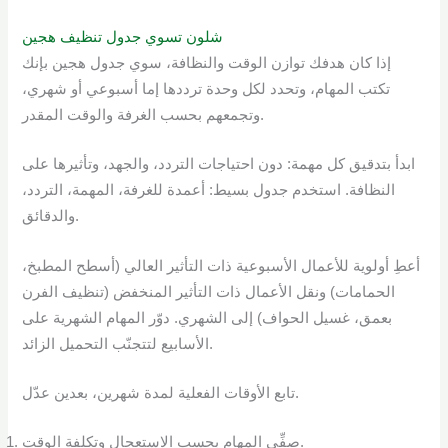
شلون تسوي جدول تنظيف هجين
إذا كان هدفك توازن الوقت والنظافة، سوي جدول هجين بإنك
تكتب المهام، وتحدد لكل وحدة ترددها إما أسبوعي أو شهري،
وتجمعهم بحسب الغرفة والوقت المقدر.
ابدأ بتدقيق كل مهمة: دون احتياجات التردد، والجهد، وتأثيرها على
النظافة. استخدم جدول بسيط: أعمدة للغرفة، المهمة، التردد،
والدقائق.
أعطِ أولوية للأعمال الأسبوعية ذات التأثير العالي (أسطح المطبخ،
الحمامات) ونقل الأعمال ذات التأثير المنخفض (تنظيف الفرن
بعمق، غسيل الحواف) إلى الشهري. دوّر المهام الشهرية على
الأسابيع لتتجنّب التحميل الزائد.
تابع الأوقات الفعلية لمدة شهرين، بعدين عدّل.
صفِّي المهام بحسب الاستعجال وتكلفة الوقت.