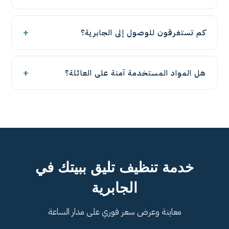
67779541.
وعرض سعر واضح لكل طلب في الجابرية. للحصول على
نعم، نرسل فريقاً متكاملاً مدرّباً بمعدات احترافية لتنظيف
سعر اتصل على 67779541.
+
كم تستغرقون للوصول إلى الجابرية؟
الفلل والقصور في الجابرية بكفاءة وخصوصية تامة. لحجز
موعد اتصل على 67779541.
نصل إلى الجابرية في الموعد المتفق عليه بفريق مجهّز
+
هل المواد المستخدمة آمنة على العائلة؟
بالكامل، ونلتزم بالمواعيد بدقة. لتحديد موعد اتصل على
67779541.
نعم، نستخدم مواد تنظيف وتعقيم معتمدة وآمنة على
الأطفال والحيوانات الأليفة وعلى الأسطح والمفروشات.
لمزيد من التفاصيل اتصل على 67779541.
خدمة تنظيف تليق ببيتك في
الجابرية
معاينة وعرض سعر فوري على مدار الساعة