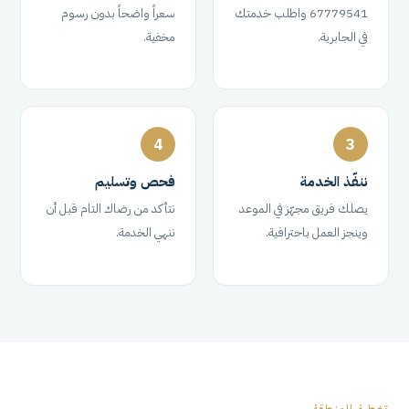
67779541 واطلب خدمتك
سعراً واضحاً بدون رسوم
في الجابرية.
مخفية.
4
3
ننفّذ الخدمة
فحص وتسليم
يصلك فريق مجهّز في الموعد
نتأكد من رضاك التام قبل أن
وينجز العمل باحترافية.
ننهي الخدمة.
تغطية المنطقة