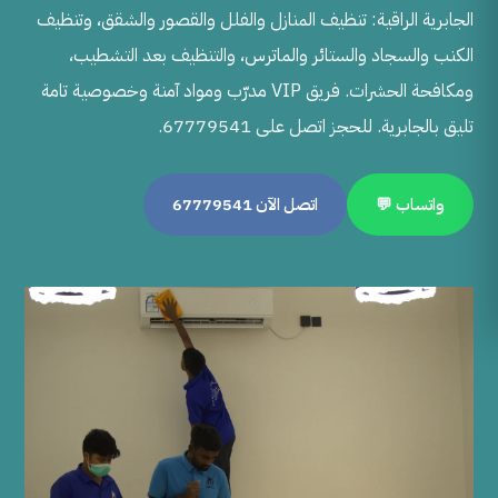
الجابرية الراقية: تنظيف المنازل والفلل والقصور والشقق، وتنظيف
الكنب والسجاد والستائر والماترس، والتنظيف بعد التشطيب،
ومكافحة الحشرات. فريق VIP مدرّب ومواد آمنة وخصوصية تامة
تليق بالجابرية. للحجز اتصل على 67779541.
واتساب 💬
اتصل الآن 67779541