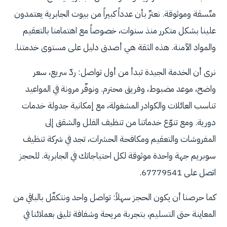
متّسقة وموثوقة. نعتزّ بأن عدداً كبيراً من بيوت الجابرية يعتمدون
علينا بشكل متكرر منذ سنوات، خصوصاً مع اهتمامنا بالتعقيم
والمواد الآمنة. هذه الثقة هي أصدق دليل على مستوى خدمتنا.
نرى أن الخدمة الجيدة تبدأ من أول تواصل: ردّ سريع، سعر
واضح، موعد مضبوط، وفريق محترم. ونوفّر مرونة في المواعيد
تناسب العائلات والكوادر المشغولة، مع إمكانية جدولة خدمات
دورية. ومع تنوّع خدماتنا من تنظيف الفلل والشقق إلى
المفروشات والتعقيم ومكافحة الحشرات، تجد في شركة تنظيف
سوبريم جهة واحدة موثوقة لكل احتياجاتك في الجابرية. للحجز
اتصل على 67779541.
كما حرصنا أن يكون الحجز سهلاً: تواصل واحد ونتكفّل بالباقي من
المعاينة حتى التسليم، بتجربة مريحة وشفافة تليق بعملائنا في