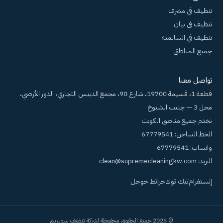
تنظيف في مشرف
تنظيف في بيان
تنظيف في السالمية
جميع المناطق
تواصل معنا
قطعة 1، قسيمة 19700، شارع 90، مجمع الدبيس التجاري، الدور الأرضي،
محل 3 — جليب الشيوخ
نخدم جميع مناطق الكويت
الخط الساخن:
67779541
واتساب:
67779541
البريد:
clean@supremecleaningkw.com
إنستغرام
تيك توك
خرائط جوجل
© 2026 جميع الحقوق محفوظة لشركة تنظيف سوبريم