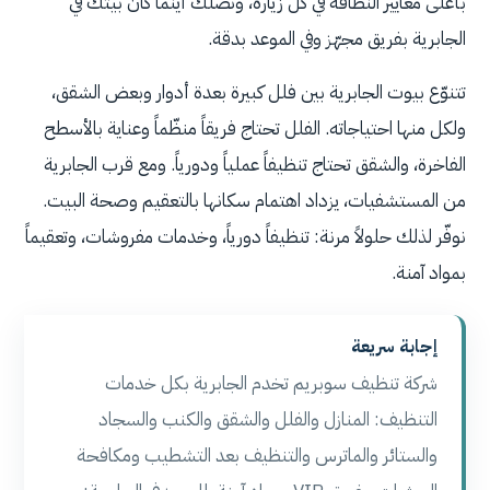
بأعلى معايير النظافة في كل زيارة، ونصلك أينما كان بيتك في
الجابرية بفريق مجهّز وفي الموعد بدقة.
تتنوّع بيوت الجابرية بين فلل كبيرة بعدة أدوار وبعض الشقق،
ولكل منها احتياجاته. الفلل تحتاج فريقاً منظّماً وعناية بالأسطح
الفاخرة، والشقق تحتاج تنظيفاً عملياً ودورياً. ومع قرب الجابرية
من المستشفيات، يزداد اهتمام سكانها بالتعقيم وصحة البيت.
نوفّر لذلك حلولاً مرنة: تنظيفاً دورياً، وخدمات مفروشات، وتعقيماً
بمواد آمنة.
إجابة سريعة
شركة تنظيف سوبريم تخدم الجابرية بكل خدمات
التنظيف: المنازل والفلل والشقق والكنب والسجاد
والستائر والماترس والتنظيف بعد التشطيب ومكافحة