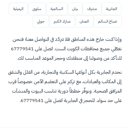
الجابرية
مشرف
بيان
السالمية
سلوى
الرميثية
صباح السالم
العدان
مبارك الكبير
حولي
وإذا كنت خارج هذه المناطق فلا تتردّد في التواصل معنا؛ فنحن
نغطّي جميع محافظات الكويت الست. اتصل على 67779541
للتأكد من وصولنا إلى منطقتك وحجز الموعد المناسب لك.
نخدم الجابرية بكل أنواعها السكنية والتجارية، من الفلل والشقق
إلى المكاتب والعيادات، مع تركيز على التعقيم الآمن خصوصاً قرب
المرافق الصحية. ونوفّر خططاً دورية تناسب البيوت والمنشآت
على حد سواء. للحجز في الجابرية اتصل على 67779541.