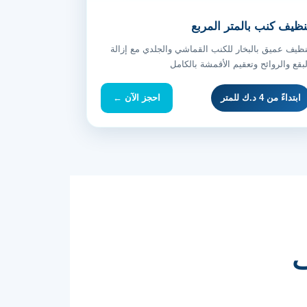
نظيف كنب بالمتر المربع
نظيف عميق بالبخار للكنب القماشي والجلدي مع إزالة
لبقع والروائح وتعقيم الأقمشة بالكامل
ابتداءً من 4 د.ك للمتر
احجز الآن ←
ف