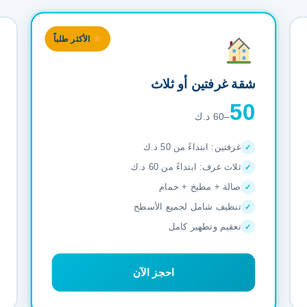
الأكثر طلباً
شقة غرفتين أو ثلاث
50
–60 د.ك
غرفتين: ابتداءً من 50 د.ك
ثلاث غرف: ابتداءً من 60 د.ك
صالة + مطبخ + حمام
تنظيف شامل لجميع الأسطح
تعقيم وتطهير كامل
احجز الآن